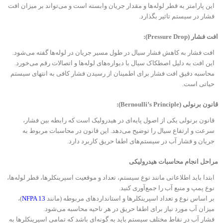
این پارامتر به قطر لوله‌ها و مقدار جریان وابسته است و می‌تواند بر میزان افت
فشار در سیستم تاثیر بگذارد.
افت فشار
(Pressure Drop):
افت فشار به کاهش فشار سیال در طول مسیر جریان در لوله‌ها گفته می‌شود.
این افت به دلیل اصطکاک سیال با دیواره‌های لوله‌ها و اتصالات رقم می‌خورد.
محاسبه دقیق افت فشار برای اطمینان از رسیدن فشار کافی به انتهای سیستم
حیاتی است.
قانون برنولی
(Bernoulli’s Principle):
قانون برنولی یکی از اصول پایه‌ای در هیدرولیک است که رابطه بین فشار،
سرعت و ارتفاع سیال را توضیح می‌دهد. این قانون در محاسبات مربوط به
جریان و فشار آب در سیستم‌های اطفا حریق کاربرد دارد.
مراحل انجام محاسبات هیدرولیکی
ابتدا باید اطلاعاتی مانند نوع سیستم، تعداد و موقعیت اسپرینکلرها، قطر لوله‌ها،
نوع پمپ و منبع آب را جمع‌آوری کنید.
بر اساس نوع و تعداد اسپرینکلرها و استانداردهای مربوطه (مانند
NFPA 13
)،
میزان آب مورد نیاز برای اطفا حریق در هر ناحیه محاسبه می‌شود.
فشار آب در نقاط مختلف سیستم باید به گونه‌ای باشد که تمامی اسپرینکلرها به