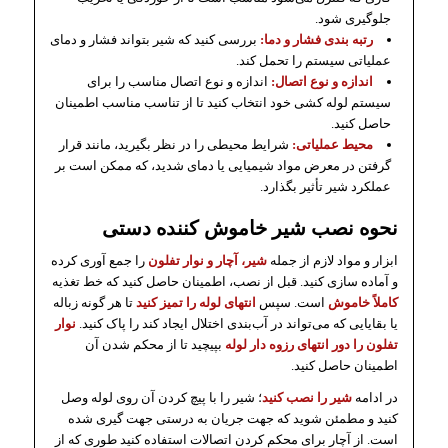
جلوگیری شود.
رتبه بندی فشار و دما:
بررسی کنید که شیر بتواند فشار و دمای
عملیاتی سیستم را تحمل کند.
اندازه و نوع اتصال:
اندازه و نوع اتصال مناسب را برای
سیستم لوله کشی خود انتخاب کنید تا از تناسب مناسب اطمینان
حاصل کنید.
محیط عملیاتی:
شرایط محیطی را در نظر بگیرید، مانند قرار
گرفتن در معرض مواد شیمیایی یا دمای شدید، که ممکن است بر
عملکرد شیر تأثیر بگذارد.
نحوه نصب شیر خاموش کننده دستی
ابزار و مواد لازم از جمله
شیر، آچار و نوار تفلون
را جمع آوری کرده
و آماده سازی کنید. قبل از نصب، اطمینان حاصل کنید که خط تغذیه
کاملاً خاموش
است. سپس
انتهای لوله را تمیز کنید
تا هر گونه زباله
یا بقایایی که می‌تواند در آب‌بندی اختلال ایجاد کند را پاک کنید.
نوار
تفلون را دور انتهای رزوه دار لوله
بپیچید تا از محکم شدن آن
اطمینان حاصل کنید.
در ادامه
شیر را نصب کنید
؛ شیر را با پیچ کردن آن روی لوله وصل
کنید و مطمئن شوید که جهت جریان به درستی جهت گیری شده
است. از آچار برای محکم کردن اتصالات استفاده کنید طوری که از